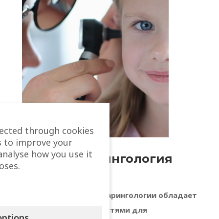
lected through cookies
s to improve your
analyse how you use it
Оториноларингология
oses.
Отделение оториноларингологии обладает
широкими возможностями для
ptions