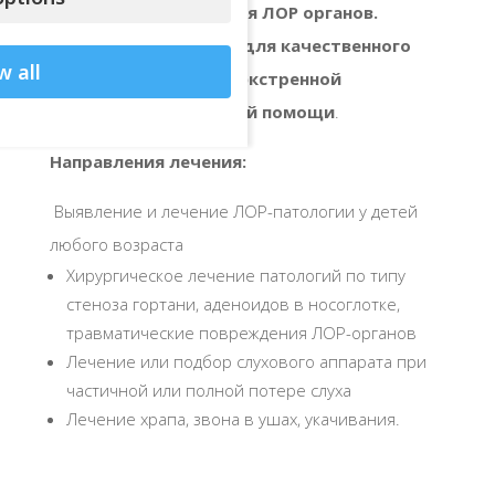
диагностики и лечения ЛОР органов.
Созданы все условия для качественного
w all
оказания плановой и экстренной
отоларингологической помощи
.
Направления лечения:
Выявление и лечение ЛОР-патологии у детей
любого возраста
Хирургическое лечение патологий по типу
стеноза гортани, аденоидов в носоглотке,
травматические повреждения ЛОР-органов
Лечение или подбор слухового аппарата при
частичной или полной потере слуха
Лечение храпа, звона в ушах, укачивания.