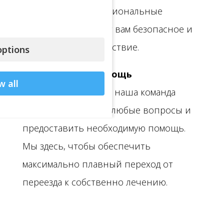
опытные и профессиональные
водители обеспечат вам безопасное и
комфортное путешествие.
ptions
Персональная помощь
w all
Во время трансфера наша команда
готова ответить на любые вопросы и
предоставить необходимую помощь.
Мы здесь, чтобы обеспечить
максимально плавный переход от
переезда к собственно лечению.