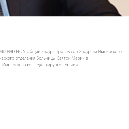
, MD PHD FRCS Общий хирург Профессор Хирургии Имперского
ческого отделения Больницы Святой Марии в
Имперского колледжа хирургов Англии....