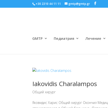
+30 2310 44 11 11
gmtp@gmtp.gr
GMTP
Педиатрия
Лечение
Iakovidis Charalampos
Общий хирург
Яковидис Харис Общий хирург Окончил Медиц