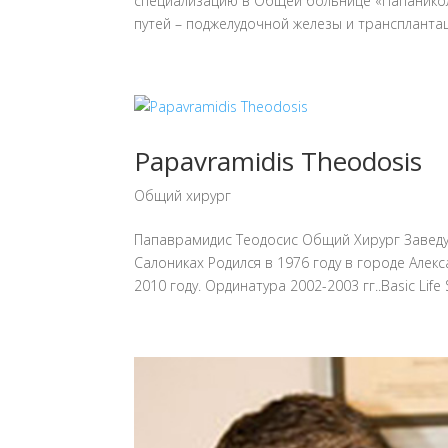
специализацию в Общей больнице «Папаникол
путей – поджелудочной железы и трансплантац
Papavramidis Theodosis
Общий хирург
Папаврамидис Теодосис Общий Хирург Заведу
Салониках Родился в 1976 году в городе Але
2010 году. Ординатура 2002-2003 гг..Basic Life S