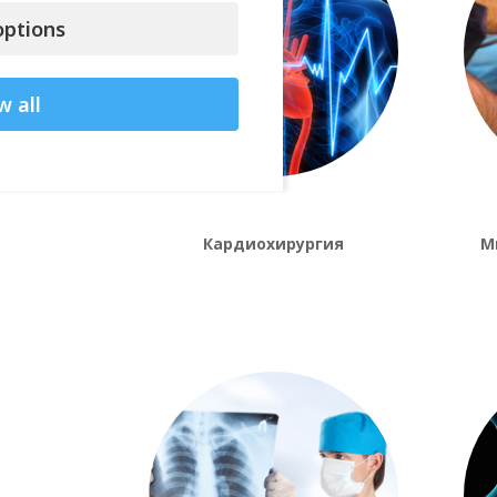
ptions
w all
Кардиохирургия
М