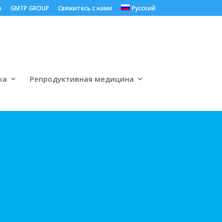
p
GMTP GROUP
Свяжитесь с нами
Русский
ка
Репродуктивная медицина