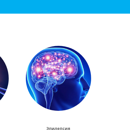
и
Эпилепсия