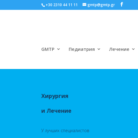
+30 2310 44 11 11
gmtp@gmtp.gr
GMTP
Педиатрия
Лечение
Хирургия
и Лечение
У
лучших специалистов