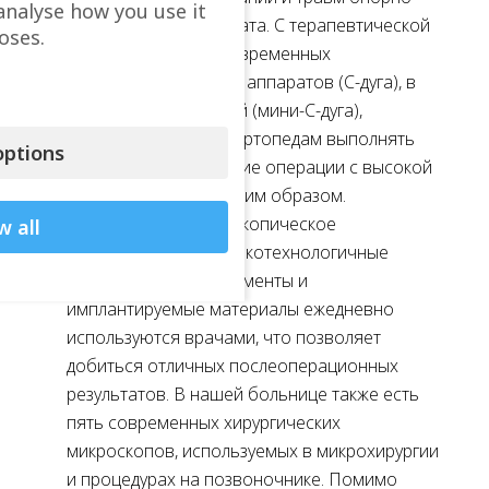
analyse how you use it
двигательного аппарата. С терапевтической
oses.
точки зрения пять современных
рентгеноскопических аппаратов (С-дуга), в
том числе небольшой (мини-С-дуга),
помогают хирургам-ортопедам выполнять
ptions
сложные хирургические операции с высокой
точностью и наилучшим образом.
Современное артроскопическое
w all
оборудование и высокотехнологичные
хирургические инструменты и
имплантируемые материалы ежедневно
используются врачами, что позволяет
добиться отличных послеоперационных
результатов. В нашей больнице также есть
пять современных хирургических
микроскопов, используемых в микрохирургии
и процедурах на позвоночнике. Помимо